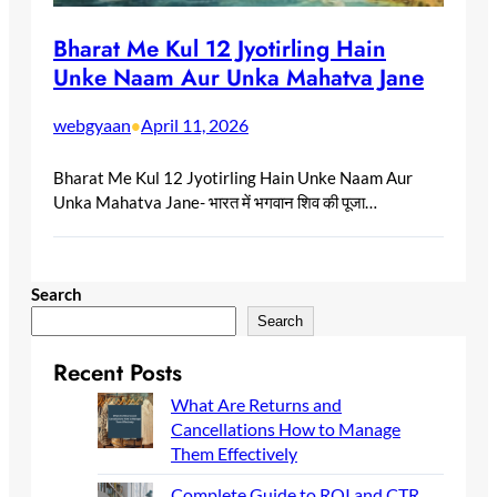
Bharat Me Kul 12 Jyotirling Hain
Unke Naam Aur Unka Mahatva Jane
webgyaan
April 11, 2026
•
Bharat Me Kul 12 Jyotirling Hain Unke Naam Aur
Unka Mahatva Jane- भारत में भगवान शिव की पूजा…
Search
Search
Recent Posts
What Are Returns and
Cancellations How to Manage
Them Effectively
Complete Guide to ROI and CTR