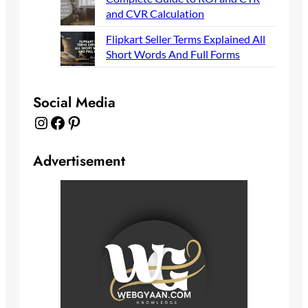
and CVR Calculation
Flipkart Seller Terms Explained All
Short Words And Full Forms
Social Media
Instagram
Facebook
Pinterest
Advertisement